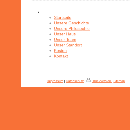
Startseite
Unsere Geschichte
Unsere Philosophie
Unser Haus
Unser Team
Unser Standort
Kosten
Kontakt
Impressum
|
Datenschutz
|
Druckversion
|
Sitemap